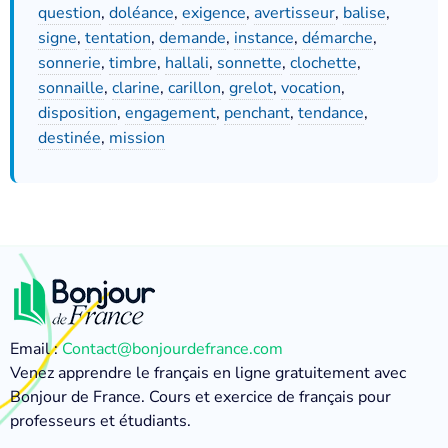
question
,
doléance
,
exigence
,
avertisseur
,
balise
,
signe
,
tentation
,
demande
,
instance
,
démarche
,
sonnerie
,
timbre
,
hallali
,
sonnette
,
clochette
,
sonnaille
,
clarine
,
carillon
,
grelot
,
vocation
,
disposition
,
engagement
,
penchant
,
tendance
,
destinée
,
mission
Email :
Contact@bonjourdefrance.com
Venez apprendre le français en ligne gratuitement avec
Bonjour de France. Cours et exercice de français pour
professeurs et étudiants.