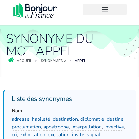
SYNONYME DU
MOT APPEL
ACCUEIL
>
SYNONYMES A
>
APPEL
Liste des synonymes
Nom
adresse
,
habileté
,
destination
,
diplomatie
,
destine
,
proclamation
,
apostrophe
,
interpellation
,
invective
,
cri
,
exhortation
,
excitation
,
invite
,
signal
,