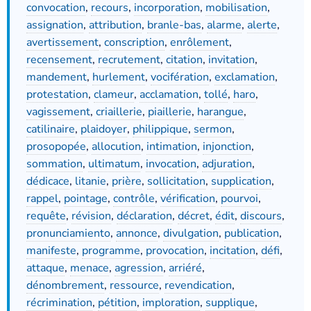
convocation
,
recours
,
incorporation
,
mobilisation
,
assignation
,
attribution
,
branle-bas
,
alarme
,
alerte
,
avertissement
,
conscription
,
enrôlement
,
recensement
,
recrutement
,
citation
,
invitation
,
mandement
,
hurlement
,
vocifération
,
exclamation
,
protestation
,
clameur
,
acclamation
,
tollé
,
haro
,
vagissement
,
criaillerie
,
piaillerie
,
harangue
,
catilinaire
,
plaidoyer
,
philippique
,
sermon
,
prosopopée
,
allocution
,
intimation
,
injonction
,
sommation
,
ultimatum
,
invocation
,
adjuration
,
dédicace
,
litanie
,
prière
,
sollicitation
,
supplication
,
rappel
,
pointage
,
contrôle
,
vérification
,
pourvoi
,
requête
,
révision
,
déclaration
,
décret
,
édit
,
discours
,
pronunciamiento
,
annonce
,
divulgation
,
publication
,
manifeste
,
programme
,
provocation
,
incitation
,
défi
,
attaque
,
menace
,
agression
,
arriéré
,
dénombrement
,
ressource
,
revendication
,
récrimination
,
pétition
,
imploration
,
supplique
,