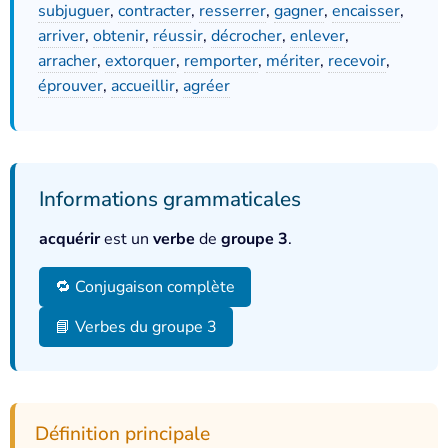
subjuguer
,
contracter
,
resserrer
,
gagner
,
encaisser
,
arriver
,
obtenir
,
réussir
,
décrocher
,
enlever
,
arracher
,
extorquer
,
remporter
,
mériter
,
recevoir
,
éprouver
,
accueillir
,
agréer
Informations grammaticales
acquérir
est un
verbe
de
groupe 3
.
🔁 Conjugaison complète
📘 Verbes du groupe 3
Définition principale