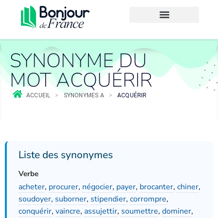
SYNONYME DU
MOT ACQUÉRIR
ACCUEIL
>
SYNONYMES A
>
ACQUÉRIR
Liste des synonymes
Verbe
acheter
,
procurer
,
négocier
,
payer
,
brocanter
,
chiner
,
soudoyer
,
suborner
,
stipendier
,
corrompre
,
conquérir
,
vaincre
,
assujettir
,
soumettre
,
dominer
,