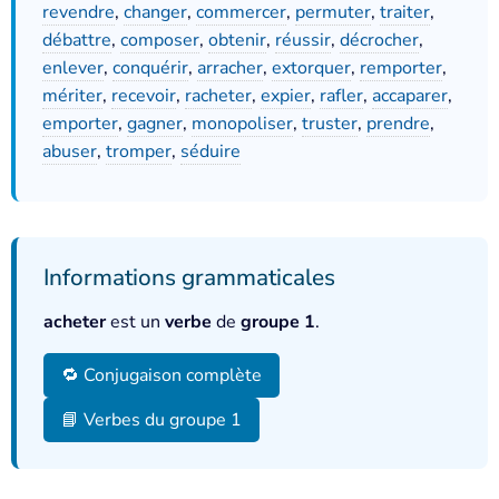
revendre
,
changer
,
commercer
,
permuter
,
traiter
,
débattre
,
composer
,
obtenir
,
réussir
,
décrocher
,
enlever
,
conquérir
,
arracher
,
extorquer
,
remporter
,
mériter
,
recevoir
,
racheter
,
expier
,
rafler
,
accaparer
,
emporter
,
gagner
,
monopoliser
,
truster
,
prendre
,
abuser
,
tromper
,
séduire
Informations grammaticales
acheter
est un
verbe
de
groupe 1
.
🔁 Conjugaison complète
📘 Verbes du groupe 1