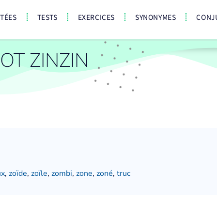
CTÉES
TESTS
EXERCICES
SYNONYMES
CONJ
T ZINZIN
ux
,
zoïde
,
zoïle
,
zombi
,
zone
,
zoné
,
truc