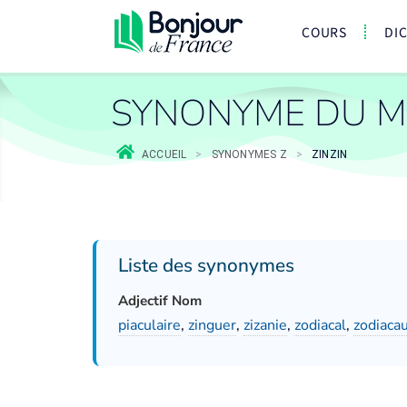
COURS
DI
SYNONYME DU MO
ACCUEIL
>
SYNONYMES Z
>
ZINZIN
Liste des synonymes
Adjectif Nom
piaculaire
,
zinguer
,
zizanie
,
zodiacal
,
zodiaca