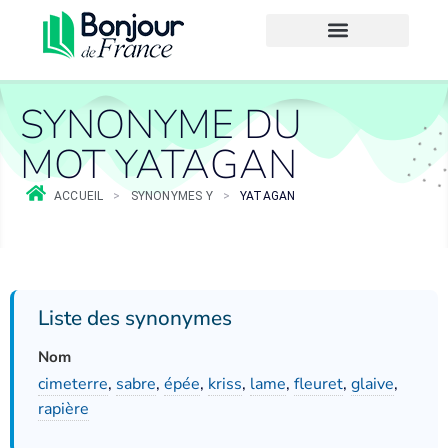
SYNONYME DU
MOT YATAGAN
ACCUEIL
>
SYNONYMES Y
>
YATAGAN
Liste des synonymes
Nom
cimeterre
,
sabre
,
épée
,
kriss
,
lame
,
fleuret
,
glaive
,
rapière