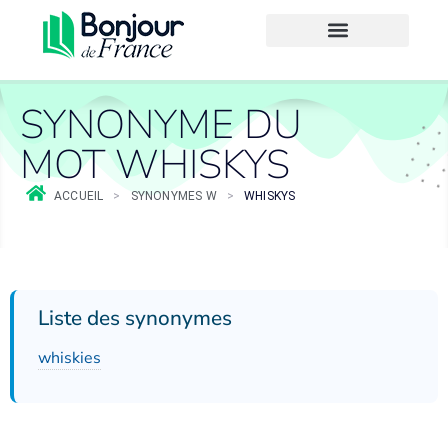
SYNONYME DU
MOT WHISKYS
ACCUEIL
>
SYNONYMES W
>
WHISKYS
Liste des synonymes
whiskies