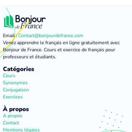
Email :
Contact@bonjourdefrance.com
Venez apprendre le français en ligne gratuitement avec
Bonjour de France. Cours et exercice de français pour
professeurs et étudiants.
Catégories
Cours
Synonymes
Conjugaison
Exercices
À propos
A propos
Contact
Mentions légales