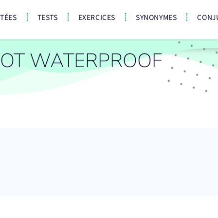
CTÉES
TESTS
EXERCICES
SYNONYMES
CONJ
MOT WATERPROOF