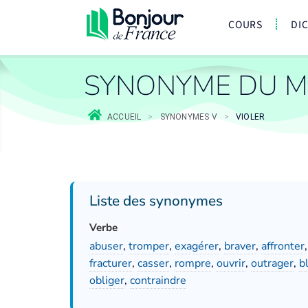
COURS
DI
SYNONYME DU M
ACCUEIL
>
SYNONYMES V
>
VIOLER
Liste des synonymes
Verbe
abuser
,
tromper
,
exagérer
,
braver
,
affronter
fracturer
,
casser
,
rompre
,
ouvrir
,
outrager
,
b
obliger
,
contraindre