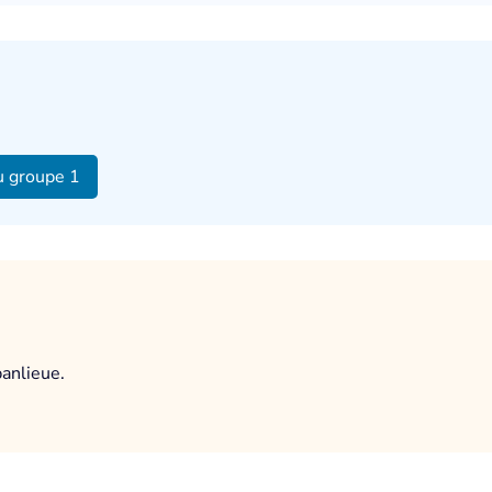
u groupe 1
anlieue.