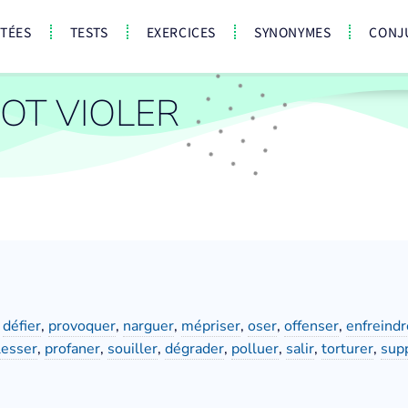
CTÉES
TESTS
EXERCICES
SYNONYMES
CONJ
OT VIOLER
,
défier
,
provoquer
,
narguer
,
mépriser
,
oser
,
offenser
,
enfreindr
lesser
,
profaner
,
souiller
,
dégrader
,
polluer
,
salir
,
torturer
,
supp