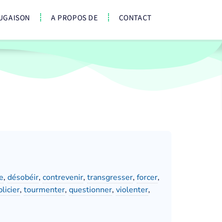
UGAISON
A PROPOS DE
CONTACT
e
,
désobéir
,
contrevenir
,
transgresser
,
forcer
,
licier
,
tourmenter
,
questionner
,
violenter
,