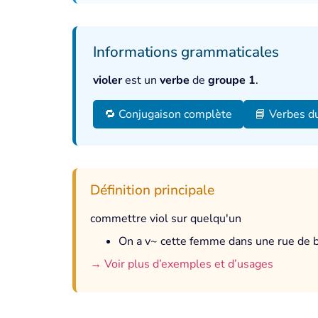
Informations grammaticales
violer
est un
verbe
de
groupe 1
.
🔁 Conjugaison complète
📘 Verbes d
Définition principale
commettre viol sur quelqu'un
On a v~ cette femme dans une rue de b
→ Voir plus d’exemples et d’usages