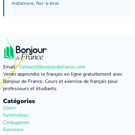
matamore
,
fier-à-bras
Email :
Contact@bonjourdefrance.com
Venez apprendre le français en ligne gratuitement avec
Bonjour de France. Cours et exercice de français pour
professeurs et étudiants.
Catégories
Cours
Synonymes
Conjugaison
Exercices