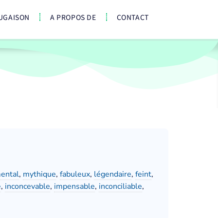
UGAISON
A PROPOS DE
CONTACT
ental
,
mythique
,
fabuleux
,
légendaire
,
feint
,
e
,
inconcevable
,
impensable
,
inconciliable
,