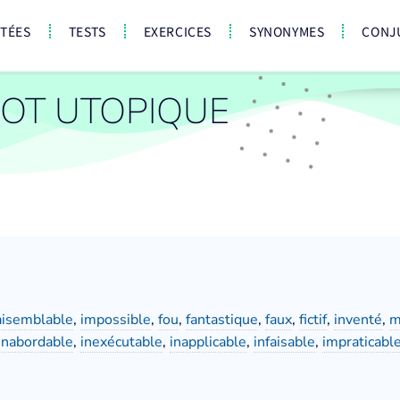
CTÉES
TESTS
EXERCICES
SYNONYMES
CONJ
OT UTOPIQUE
aisemblable
,
impossible
,
fou
,
fantastique
,
faux
,
fictif
,
inventé
,
m
inabordable
,
inexécutable
,
inapplicable
,
infaisable
,
impraticabl