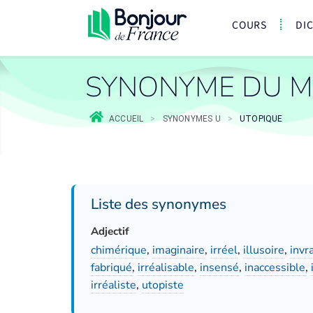
COURS
DI
SYNONYME DU M
ACCUEIL
>
SYNONYMES U
>
UTOPIQUE
Liste des synonymes
Adjectif
chimérique
,
imaginaire
,
irréel
,
illusoire
,
invr
fabriqué
,
irréalisable
,
insensé
,
inaccessible
,
irréaliste
,
utopiste