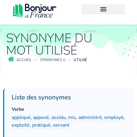
SYNONYME DU
MOT UTILISÉ
ACCUEIL
>
SYNONYMES U
>
UTILISÉ
Liste des synonymes
Verbe
appliqué
,
apposé
,
assidu
,
mis
,
administré
,
employé
,
exploité
,
pratiqué
,
servant