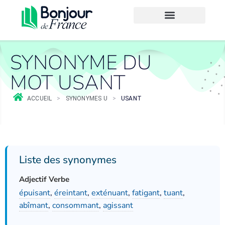
SYNONYME DU
MOT USANT
ACCUEIL
>
SYNONYMES U
>
USANT
Liste des synonymes
Adjectif Verbe
épuisant
,
éreintant
,
exténuant
,
fatigant
,
tuant
,
abîmant
,
consommant
,
agissant