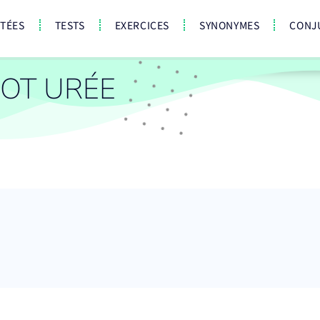
CTÉES
TESTS
EXERCICES
SYNONYMES
CONJ
OT URÉE