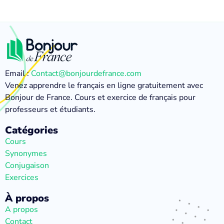
Email :
Contact@bonjourdefrance.com
Venez apprendre le français en ligne gratuitement avec
Bonjour de France. Cours et exercice de français pour
professeurs et étudiants.
Catégories
Cours
Synonymes
Conjugaison
Exercices
À propos
A propos
Contact