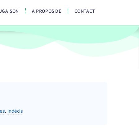
UGAISON
A PROPOS DE
CONTACT
es
,
indécis