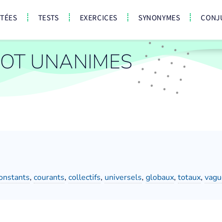
CTÉES
TESTS
EXERCICES
SYNONYMES
CONJ
OT UNANIMES
onstants
,
courants
,
collectifs
,
universels
,
globaux
,
totaux
,
vagu