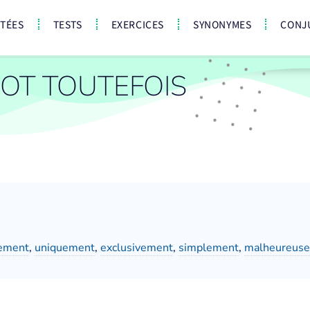
CTÉES
TESTS
EXERCICES
SYNONYMES
CONJ
OT TOUTEFOIS
ement
,
uniquement
,
exclusivement
,
simplement
,
malheureus