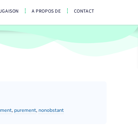
UGAISON
A PROPOS DE
CONTACT
ement
,
purement
,
nonobstant