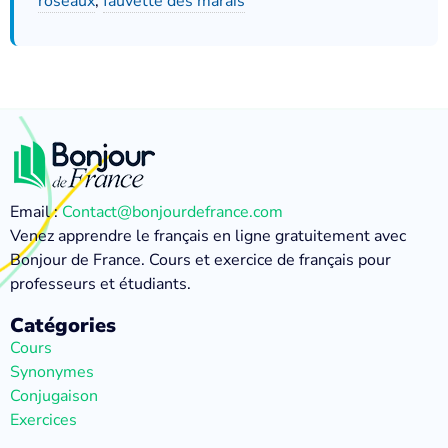
roseaux
,
fauvette des marais
Email :
Contact@bonjourdefrance.com
Venez apprendre le français en ligne gratuitement avec
Bonjour de France. Cours et exercice de français pour
professeurs et étudiants.
Catégories
Cours
Synonymes
Conjugaison
Exercices