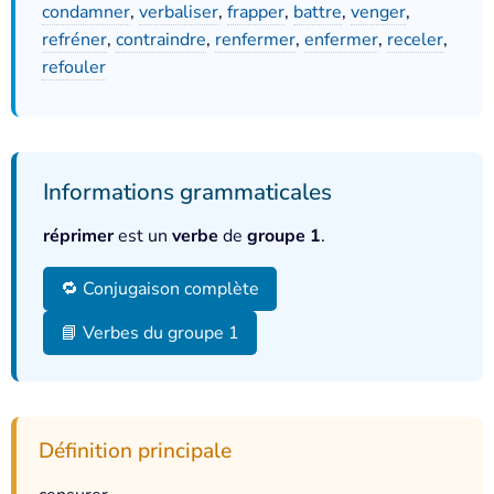
condamner
,
verbaliser
,
frapper
,
battre
,
venger
,
refréner
,
contraindre
,
renfermer
,
enfermer
,
receler
,
refouler
Informations grammaticales
réprimer
est un
verbe
de
groupe 1
.
🔁 Conjugaison complète
📘 Verbes du groupe 1
Définition principale