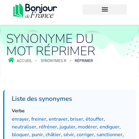
SYNONYME DU
MOT RÉPRIMER
ACCUEIL
>
SYNONYMES R
>
RÉPRIMER
Liste des synonymes
Verbe
enrayer
,
freiner
,
entraver
,
briser
,
étouffer
,
neutraliser
,
réfréner
,
juguler
,
modérer
,
endiguer
,
bloquer
,
punir
,
châtier
,
sévir
,
corriger
,
sanctionner
,