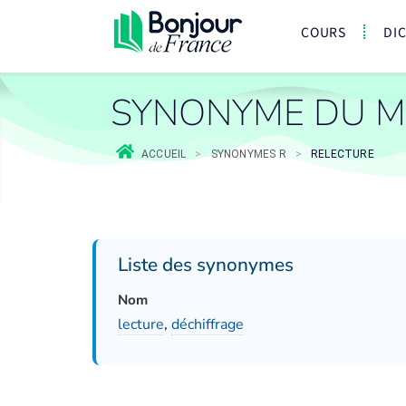
COURS
DI
SYNONYME DU M
ACCUEIL
>
SYNONYMES R
>
RELECTURE
Liste des synonymes
Nom
lecture
,
déchiffrage