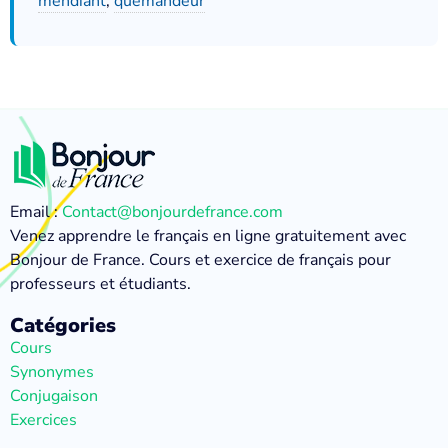
mendiant
,
quémandeur
Email :
Contact@bonjourdefrance.com
Venez apprendre le français en ligne gratuitement avec
Bonjour de France. Cours et exercice de français pour
professeurs et étudiants.
Catégories
Cours
Synonymes
Conjugaison
Exercices