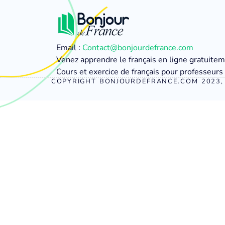
Email :
Contact@bonjourdefrance.com
Venez apprendre le français en ligne gratuite
Cours et exercice de français pour professeurs 
COPYRIGHT BONJOURDEFRANCE.COM 2023, 