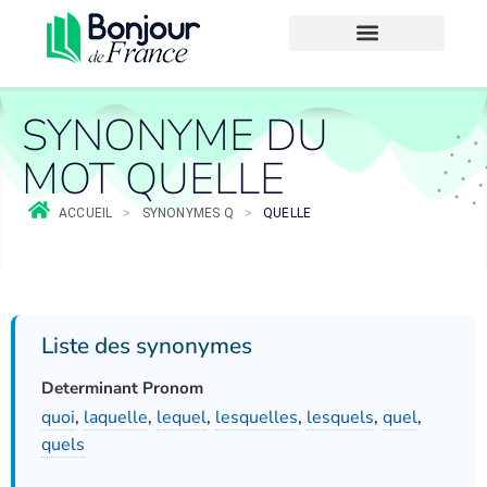
SYNONYME DU
MOT QUELLE
ACCUEIL
>
SYNONYMES Q
>
QUELLE
Liste des synonymes
Determinant Pronom
quoi
,
laquelle
,
lequel
,
lesquelles
,
lesquels
,
quel
,
quels