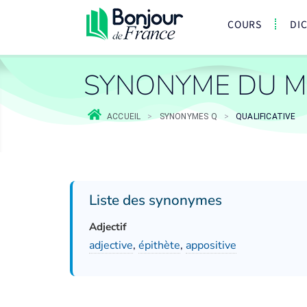
COURS
DI
SYNONYME DU MO
ACCUEIL
>
SYNONYMES Q
>
QUALIFICATIVE
Liste des synonymes
Adjectif
adjective
,
épithète
,
appositive