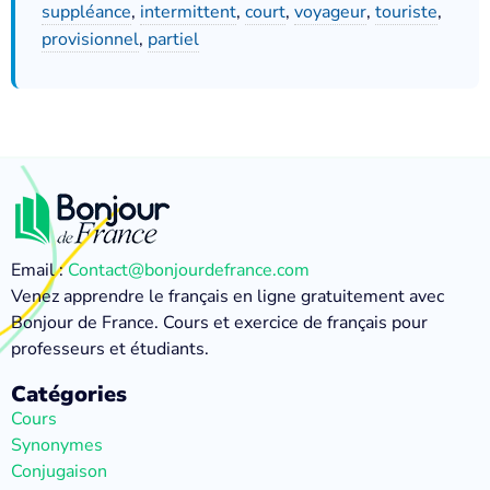
suppléance
,
intermittent
,
court
,
voyageur
,
touriste
,
provisionnel
,
partiel
Email :
Contact@bonjourdefrance.com
Venez apprendre le français en ligne gratuitement avec
Bonjour de France. Cours et exercice de français pour
professeurs et étudiants.
Catégories
Cours
Synonymes
Conjugaison