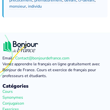
précocement
,
prématurément
,
devant
,
ci-devant
,
monsieur
,
individu
Email :
Contact@bonjourdefrance.com
Venez apprendre le français en ligne gratuitement avec
Bonjour de France. Cours et exercice de français pour
professeurs et étudiants.
Catégories
Cours
Synonymes
Conjugaison
Exercices