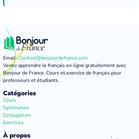
Email :
Contact@bonjourdefrance.com
Venez apprendre le français en ligne gratuitement avec
Bonjour de France. Cours et exercice de français pour
professeurs et étudiants.
Catégories
Cours
Synonymes
Conjugaison
Exercices
À propos