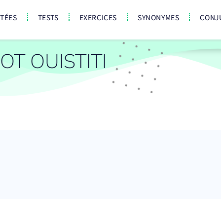
CTÉES
TESTS
EXERCICES
SYNONYMES
CONJ
T OUISTITI