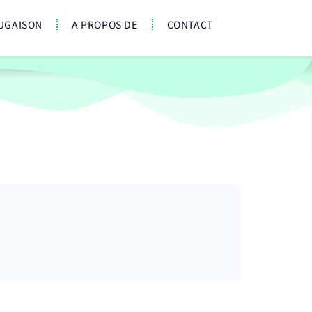
UGAISON
A PROPOS DE
CONTACT