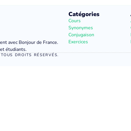
Catégories
Cours
Synonymes
Conjugaison
Exercices
ment avec Bonjour de France.
et étudiants.
TOUS DROITS RÉSERVÉS.