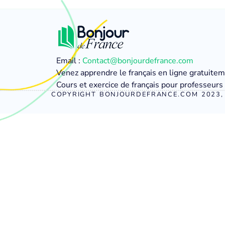
Email :
Contact@bonjourdefrance.com
Venez apprendre le français en ligne gratuite
Cours et exercice de français pour professeurs 
COPYRIGHT BONJOURDEFRANCE.COM 2023, 