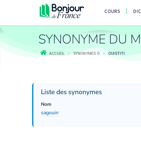
COURS
DI
SYNONYME DU MO
ACCUEIL
>
SYNONYMES O
>
OUISTITI
Liste des synonymes
Nom
sagouin