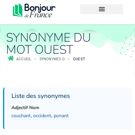
SYNONYME DU
MOT OUEST
ACCUEIL
>
SYNONYMES O
>
OUEST
Liste des synonymes
Adjectif Nom
couchant
,
occident
,
ponant