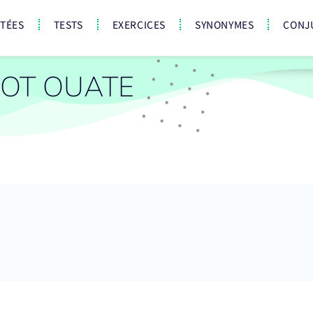
CTÉES
TESTS
EXERCICES
SYNONYMES
CONJ
OT OUATE