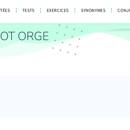
CTÉES
TESTS
EXERCICES
SYNONYMES
CONJ
OT ORGE