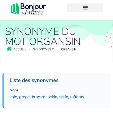
SYNONYME DU
MOT ORGANSIN
ACCUEIL
>
SYNONYMES O
>
ORGANSIN
Liste des synonymes
Nom
soie
,
grège
,
brocard
,
pékin
,
satin
,
taffetas