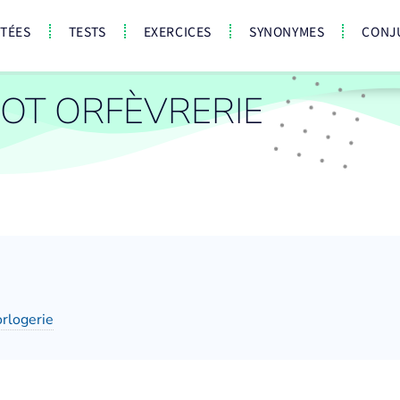
CTÉES
TESTS
EXERCICES
SYNONYMES
CONJ
OT ORFÈVRERIE
rlogerie