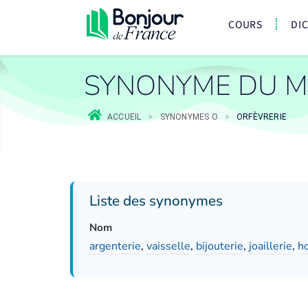
COURS
DI
SYNONYME DU M
ACCUEIL
>
SYNONYMES O
>
ORFÈVRERIE
Liste des synonymes
Nom
argenterie
,
vaisselle
,
bijouterie
,
joaillerie
,
ho