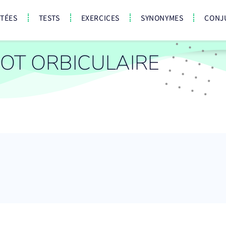
CTÉES
TESTS
EXERCICES
SYNONYMES
CONJ
OT ORBICULAIRE