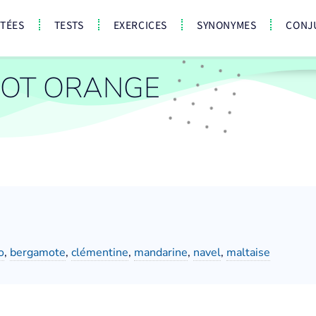
CTÉES
TESTS
EXERCICES
SYNONYMES
CONJ
MOT ORANGE
o
,
bergamote
,
clémentine
,
mandarine
,
navel
,
maltaise