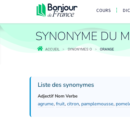
COURS
DI
SYNONYME DU 
ACCUEIL
>
SYNONYMES O
>
ORANGE
Liste des synonymes
Adjectif Nom Verbe
agrume
,
fruit
,
citron
,
pamplemousse
,
pomel