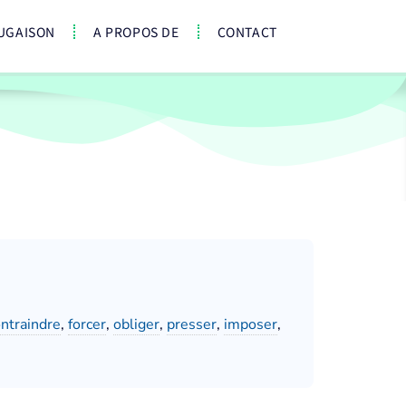
UGAISON
A PROPOS DE
CONTACT
ntraindre
,
forcer
,
obliger
,
presser
,
imposer
,