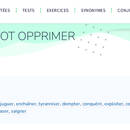
CTÉES
TESTS
EXERCICES
SYNONYMES
CONJ
OT OPPRIMER
juguer
,
enchaîner
,
tyranniser
,
dompter
,
conquérir
,
exploiter
,
co
aser
,
saigner