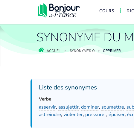
COURS
DI
SYNONYME DU M
ACCUEIL
>
SYNONYMES O
>
OPPRIMER
Liste des synonymes
Verbe
asservir
,
assujettir
,
dominer
,
soumettre
,
sub
astreindre
,
violenter
,
pressurer
,
épuiser
,
écr