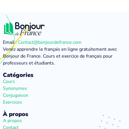
Email :
Contact@bonjourdefrance.com
Venez apprendre le français en ligne gratuitement avec
Bonjour de France. Cours et exercice de français pour
professeurs et étudiants.
Catégories
Cours
Synonymes
Conjugaison
Exercices
À propos
A propos
Contact