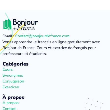
Email :
Contact@bonjourdefrance.com
Venez apprendre le français en ligne gratuitement avec
Bonjour de France. Cours et exercice de français pour
professeurs et étudiants.
Catégories
Cours
Synonymes
Conjugaison
Exercices
À propos
A propos
Contact