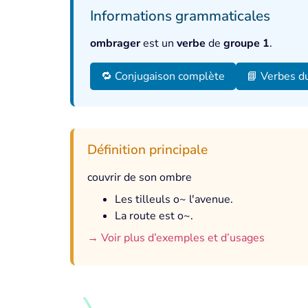
Informations grammaticales
ombrager
est un
verbe
de
groupe 1
.
🔁 Conjugaison complète
📘 Verbes d
Définition principale
couvrir de son ombre
Les tilleuls o~ l'avenue.
La route est o~.
→ Voir plus d’exemples et d’usages