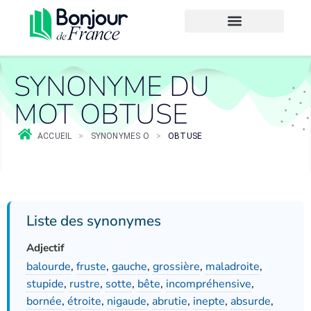
SYNONYME DU
MOT OBTUSE
ACCUEIL
>
SYNONYMES O
>
OBTUSE
Liste des synonymes
Adjectif
balourde
,
fruste
,
gauche
,
grossière
,
maladroite
,
stupide
,
rustre
,
sotte
,
bête
,
incompréhensive
,
bornée
,
étroite
,
nigaude
,
abrutie
,
inepte
,
absurde
,