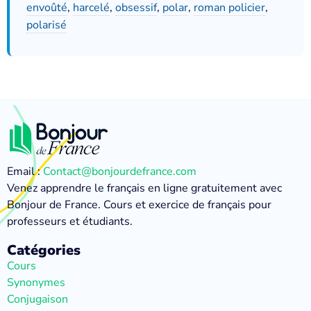
envoûté
,
harcelé
,
obsessif
,
polar
,
roman policier
,
polarisé
Email :
Contact@bonjourdefrance.com
Venez apprendre le français en ligne gratuitement avec
Bonjour de France. Cours et exercice de français pour
professeurs et étudiants.
Catégories
Cours
Synonymes
Conjugaison