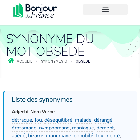
SYNONYME DU
MOT OBSÉDÉ
ACCUEIL
>
SYNONYMES O
>
OBSÉDÉ
Liste des synonymes
Adjectif Nom Verbe
détraqué
,
fou
,
déséquilibré
,
malade
,
dérangé
,
érotomane
,
nymphomane
,
maniaque
,
dément
,
aliéné
,
bizarre
,
monomane
,
obnubilé
,
tourmenté
,