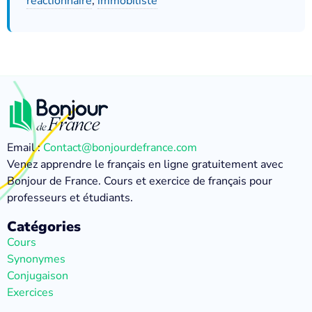
réactionnaire
,
immobiliste
Email :
Contact@bonjourdefrance.com
Venez apprendre le français en ligne gratuitement avec
Bonjour de France. Cours et exercice de français pour
professeurs et étudiants.
Catégories
Cours
Synonymes
Conjugaison
Exercices