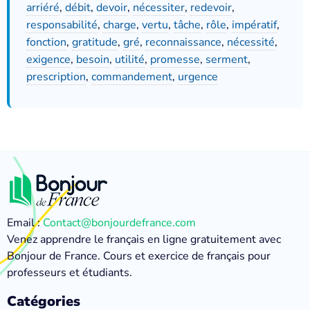
arriéré
,
débit
,
devoir
,
nécessiter
,
redevoir
,
responsabilité
,
charge
,
vertu
,
tâche
,
rôle
,
impératif
,
fonction
,
gratitude
,
gré
,
reconnaissance
,
nécessité
,
exigence
,
besoin
,
utilité
,
promesse
,
serment
,
prescription
,
commandement
,
urgence
Email :
Contact@bonjourdefrance.com
Venez apprendre le français en ligne gratuitement avec
Bonjour de France. Cours et exercice de français pour
professeurs et étudiants.
Catégories