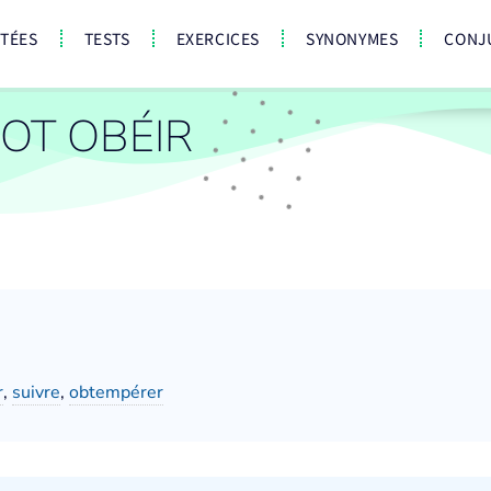
CTÉES
TESTS
EXERCICES
SYNONYMES
CONJ
OT OBÉIR
r
,
suivre
,
obtempérer