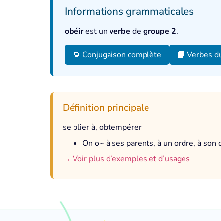
Informations grammaticales
obéir
est un
verbe
de
groupe 2
.
🔁 Conjugaison complète
📘 Verbes d
Définition principale
se plier à, obtempérer
On o~ à ses parents, à un ordre, à son 
→ Voir plus d’exemples et d’usages