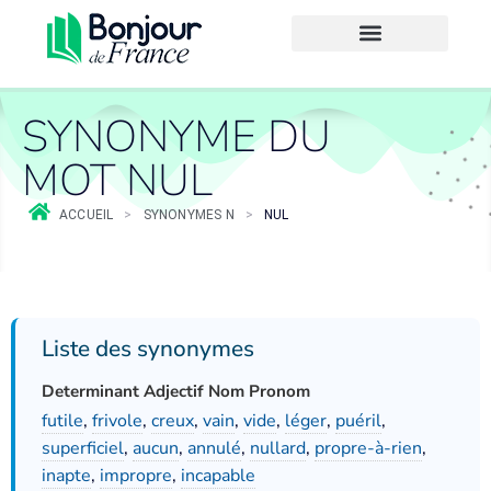
SYNONYME DU
MOT NUL
ACCUEIL
>
SYNONYMES N
>
NUL
Liste des synonymes
Determinant Adjectif Nom Pronom
futile
,
frivole
,
creux
,
vain
,
vide
,
léger
,
puéril
,
superficiel
,
aucun
,
annulé
,
nullard
,
propre-à-rien
,
inapte
,
impropre
,
incapable