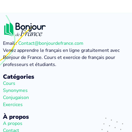
Email :
Contact@bonjourdefrance.com
Venez apprendre le français en ligne gratuitement avec
Bonjour de France. Cours et exercice de français pour
professeurs et étudiants.
Catégories
Cours
Synonymes
Conjugaison
Exercices
À propos
A propos
Contact