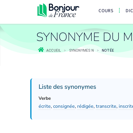
COURS
DI
SYNONYME DU M
ACCUEIL
>
SYNONYMES N
>
NOTÉE
Liste des synonymes
Verbe
écrite
,
consignée
,
rédigée
,
transcrite
,
inscrit