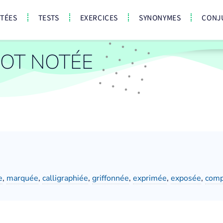
CTÉES
TESTS
EXERCICES
SYNONYMES
CONJ
OT NOTÉE
e
,
marquée
,
calligraphiée
,
griffonnée
,
exprimée
,
exposée
,
com