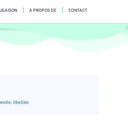
UGAISON
A PROPOS DE
CONTACT
posée
,
libellée