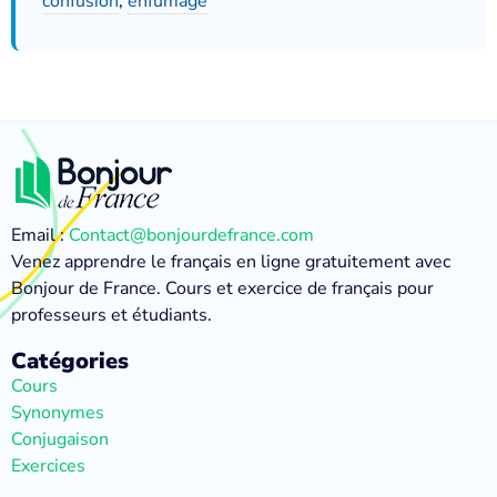
confusion
,
enfumage
Email :
Contact@bonjourdefrance.com
Venez apprendre le français en ligne gratuitement avec
Bonjour de France. Cours et exercice de français pour
professeurs et étudiants.
Catégories
Cours
Synonymes
Conjugaison
Exercices