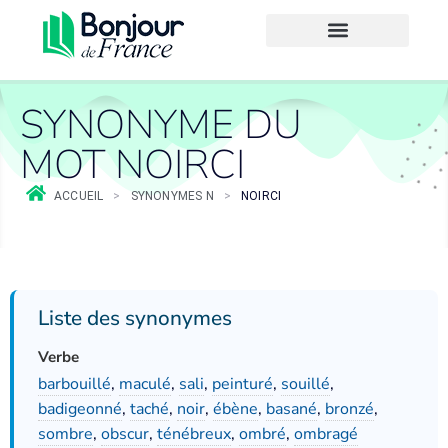
SYNONYME DU
MOT NOIRCI
ACCUEIL
>
SYNONYMES N
>
NOIRCI
Liste des synonymes
Verbe
barbouillé
,
maculé
,
sali
,
peinturé
,
souillé
,
badigeonné
,
taché
,
noir
,
ébène
,
basané
,
bronzé
,
sombre
,
obscur
,
ténébreux
,
ombré
,
ombragé