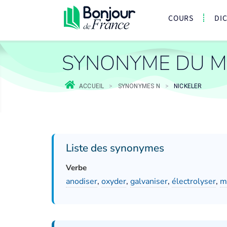
COURS
DI
SYNONYME DU M
ACCUEIL
>
SYNONYMES N
>
NICKELER
Liste des synonymes
Verbe
anodiser
,
oxyder
,
galvaniser
,
électrolyser
,
m