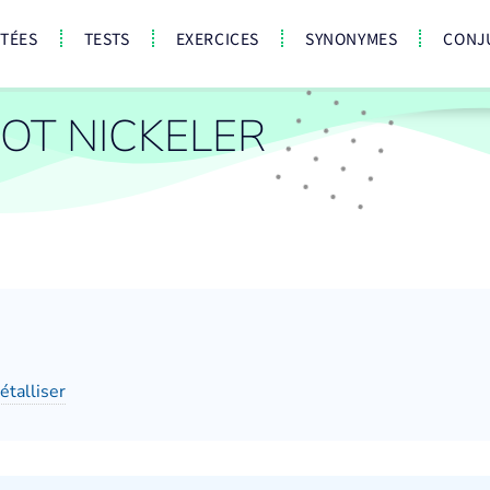
CTÉES
TESTS
EXERCICES
SYNONYMES
CONJ
OT NICKELER
étalliser