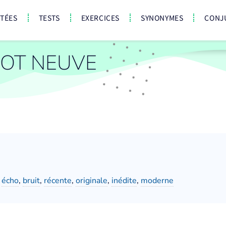
CTÉES
TESTS
EXERCICES
SYNONYMES
CONJ
OT NEUVE
,
écho
,
bruit
,
récente
,
originale
,
inédite
,
moderne